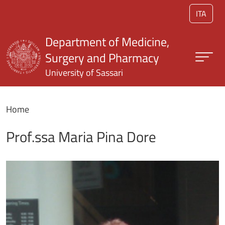
Skip to main content
ITA
Department of Medicine,
Surgery and Pharmacy
University of Sassari
Home
Prof.ssa Maria Pina Dore