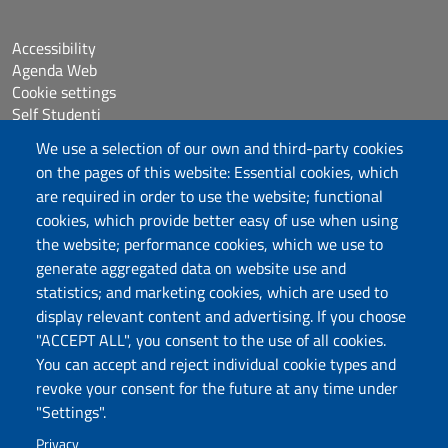
Accessibility
Agenda Web
Cookie settings
Self Studenti
Sitemap
We use a selection of our own and third-party cookies
eUniss
on the pages of this website: Essential cookies, which
are required in order to use the website; functional
Assicurazione della Qualità
cookies, which provide better easy of use when using
Calls
the website; performance cookies, which we use to
Dichiarazione di accessibilità
generate aggregated data on website use and
Posta elettronica @uniss.it
statistics; and marketing cookies, which are used to
Protocollo
display relevant content and advertising. If you choose
"ACCEPT ALL", you consent to the use of all cookies.
Follow us
You can accept and reject individual cookie types and
revoke your consent for the future at any time under
"Settings".
Università degli Studi di Sassari
Dipartimento di Medicina, Chirurgia e Farmacia
Privacy