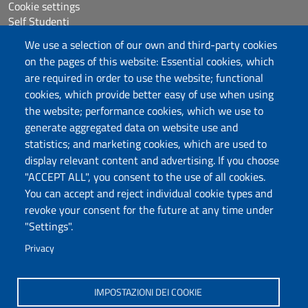
Cookie settings
Self Studenti
Sitemap
We use a selection of our own and third-party cookies
eUniss
on the pages of this website: Essential cookies, which
are required in order to use the website; functional
Assicurazione della Qualità
cookies, which provide better easy of use when using
Calls
the website; performance cookies, which we use to
Dichiarazione di accessibilità
generate aggregated data on website use and
Posta elettronica @uniss.it
statistics; and marketing cookies, which are used to
Protocollo
display relevant content and advertising. If you choose
"ACCEPT ALL", you consent to the use of all cookies.
Follow us
You can accept and reject individual cookie types and
revoke your consent for the future at any time under
"Settings".
Università degli Studi di Sassari
Dipartimento di Medicina, Chirurgia e Farmacia
Privacy
Viale San Pietro, 07100 Sassari
www.uniss.it
IMPOSTAZIONI DEI COOKIE