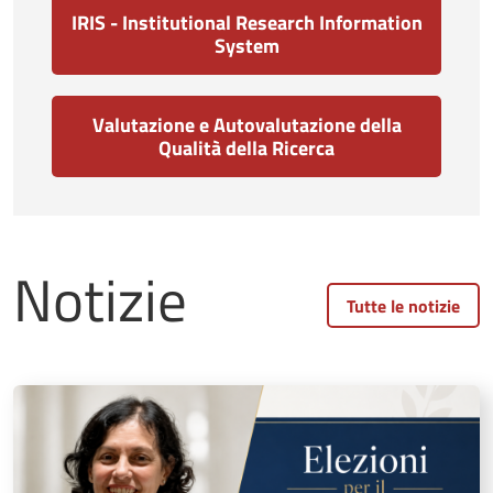
IRIS - Institutional Research Information
System
Valutazione e Autovalutazione della
Qualità della Ricerca
Notizie
Tutte le notizie